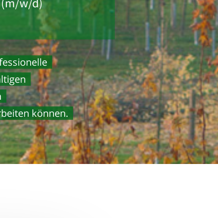
(m/w/d)
fessionelle
ältigen
n
rbeiten können.