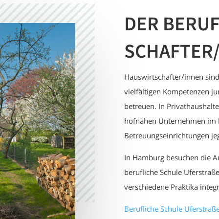
DER BERUF
SCHAFTER/
Hauswirtschafter/innen sind 
vielfältigen Kompetenzen j
betreuen. In Privathaushalt
hofnahen Unternehmen im l
Betreuungseinrichtungen jeg
In Hamburg besuchen die Au
berufliche Schule Uferstraße
verschiedene Praktika integr
Berufliche Schule Uferstraß