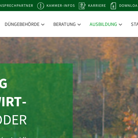
NSPRECHPARTNER
KAMMER-INFOS
KARRIERE
DOWNLOA
DÜNGEBEHÖRDE
BERATUNG
AUSBILDUNG
ST
G
IRT­
DER