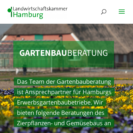
GARTENBAU
­BERATUNG
Das Team der Gartenbau­beratung
ist Ansprech­partner für Hamburgs
Erwerbsgartenbau­betriebe. Wir
bieten folgende Beratungen des
Zierpflanzen- und Gemüsebaus an