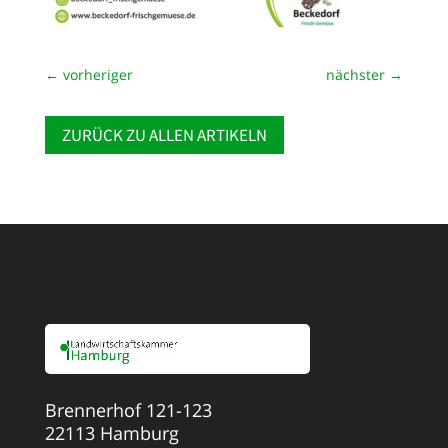
←
vorheriger
nächster
→
ZURÜCK ZU ALLEN ARTIKELN
Brennerhof 121-123
22113 Hamburg