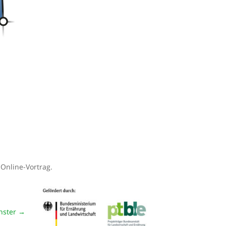
 Online-Vortrag.
hster
→