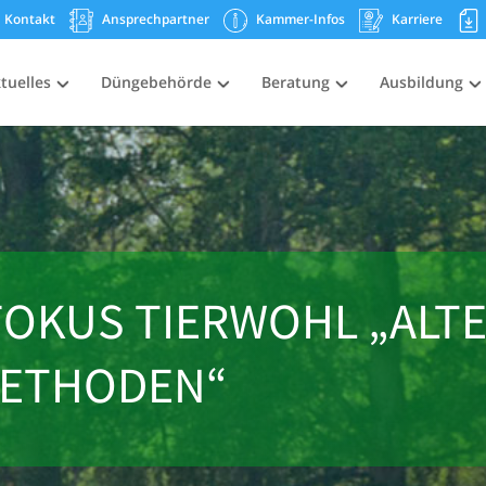
Kontakt
Ansprechpartner
Kammer-Infos
Karriere
tuelles
Düngebehörde
Beratung
Ausbildung
OKUS TIERWOHL „ALTE
ETHODEN“