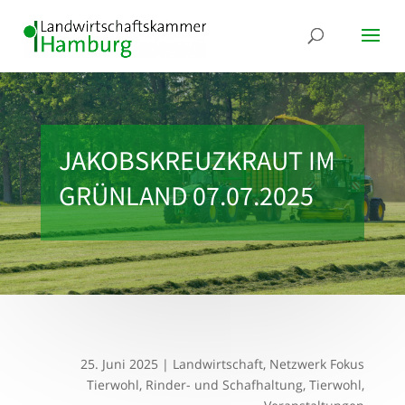
JAKOBSKREUZKRAUT IM
GRÜNLAND 07.07.2025
25. Juni 2025
|
Landwirtschaft
,
Netzwerk Fokus
Tierwohl
,
Rinder- und Schafhaltung
,
Tierwohl
,