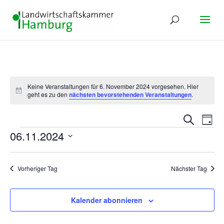
Keine Veranstaltungen für 6. November 2024 vorgesehen. Hier
Hinweis
geht es zu den
nächsten bevorstehenden Veranstaltungen
.
Verans
Ver
Suche
Tag
Ans
Suche
Veranstaltungen
06.11.2024
Nav
und
Datum
Ansich
wählen.
Naviga
Vorheriger Tag
Nächster Tag
Kalender abonnieren