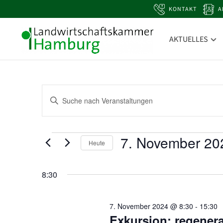
KONTAKT
A
AKTUELLES
Veranstaltungen
Bitte
Suche
Schlüsselwort
und
eingeben.
Ansichten,
Suche
Veranstaltungen
7. November 20
Navigation
Heute
nach
Datum
Veranstaltungen
wählen.
Schlüsselwort.
8:30
7. November 2024 @ 8:30
-
15:30
Exkursion: regenera