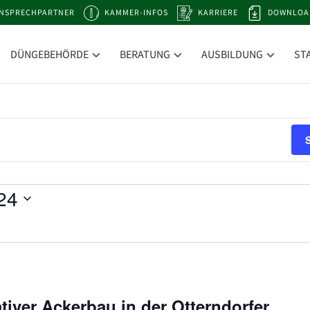
NSPRECHPARTNER
KAMMER-INFOS
KARRIERE
DOWNLOA
DÜNGEBEHÖRDE
BERATUNG
AUSBILDUNG
ST
24
tiver Ackerbau in der Otterndorfer