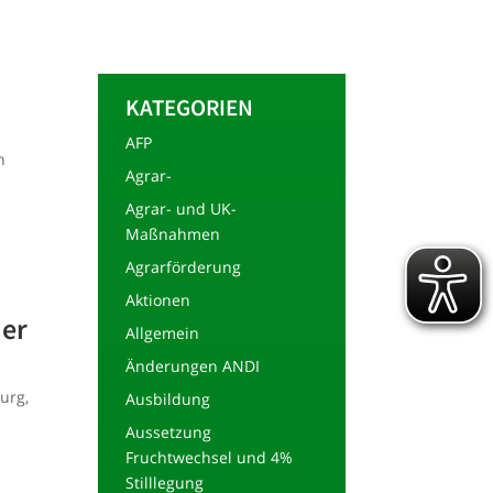
KATEGORIEN
AFP
n
Agrar-
Agrar- und UK-
Maßnahmen
Agrarförderung
Aktionen
der
Allgemein
Änderungen ANDI
burg
,
Ausbildung
Aussetzung
Fruchtwechsel und 4%
Stilllegung