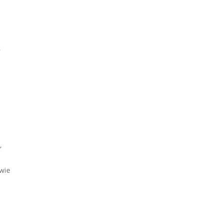
r
l
,
 wie