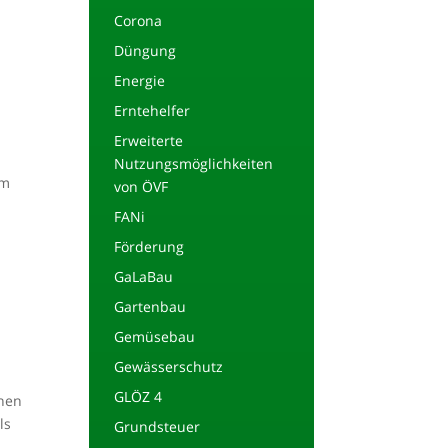
Corona
Düngung
Energie
Erntehelfer
Erweiterte
Nutzungsmöglichkeiten
em
von ÖVF
FANi
Förderung
GaLaBau
Gartenbau
Gemüsebau
Gewässerschutz
GLÖZ 4
chen
ls
Grundsteuer