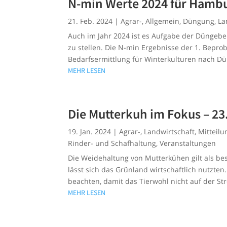
N-min Werte 2024 für Hamb
21. Feb. 2024
|
Agrar-
,
Allgemein
,
Düngung
,
La
Auch im Jahr 2024 ist es Aufgabe der Dünge
zu stellen. Die N-min Ergebnisse der 1. Bep
Bedarfsermittlung für Winterkulturen nach D
MEHR LESEN
Die Mutterkuh im Fokus – 23
19. Jan. 2024
|
Agrar-
,
Landwirtschaft
,
Mitteil
Rinder- und Schafhaltung
,
Veranstaltungen
Die Weidehaltung von Mutterkühen gilt als b
lässt sich das Grünland wirtschaftlich nutzte
beachten, damit das Tierwohl nicht auf der Str
MEHR LESEN