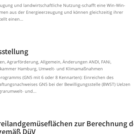
ugung und landwirtschaftliche Nutzung-schafft eine Win-Win-
hmen aus der Energieerzeugung und können gleichzeitig ihrer
ellt einen...
sstellung
men
,
Agrarförderung
,
Allgemein
,
Änderungen ANDI
,
FANi
,
ftskammer Hamburg
,
Umwelt- und Klimamaßnahmen
nprogramms (GN5 mit 6 oder 8 Kennarten): Einreichen des
tungsnachweises GN5 bei der Bewilligungsstelle (BWST) Uelzen
grarumwelt- und...
Freilandgemüseflächen zur Berechnung d
 gemäß DüV